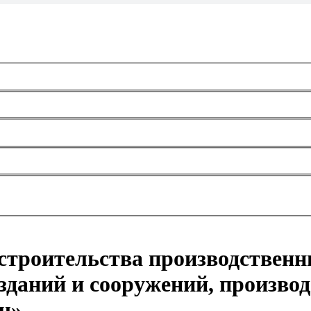
 строительства производствен
даний и сооружений, производс
ч».