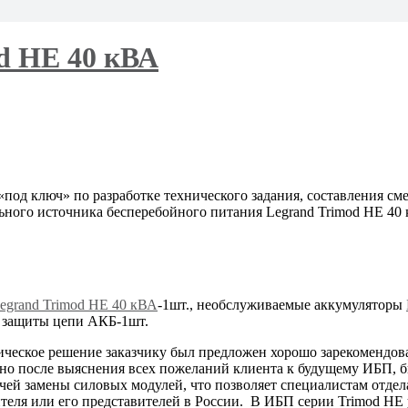
d HE 40 кВА
под ключ» по разработке технического задания, составления см
ьного источника бесперебойного питания Legrand Trimod HE 40 к
egrand Trimod HE 40 кВА
-1шт., необслуживаемые аккумуляторы
я защиты цепи АКБ-1шт.
хническое решение заказчику был предложен хорошо зарекомендо
 но после выяснения всех пожеланий клиента к будущему ИБП,
ей замены силовых модулей, что позволяет специалистам отдела
ителя или его представителей в России. В ИБП серии Trimod H