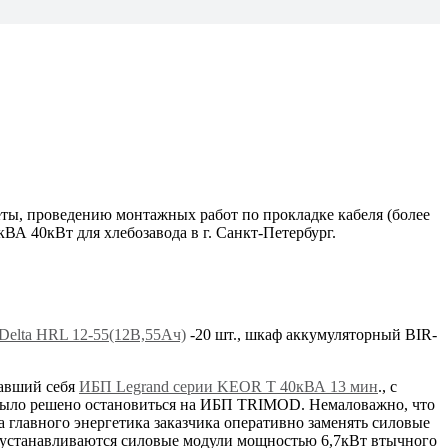
еты, проведению монтажных работ по прокладке кабеля (более
ВА 40кВт для хлебозавода в г. Санкт-Петербург.
Delta HRL 12-55(12В,55Ач)
-20 шт., шкаф аккумуляторный BIR-
вавший себя
ИБП Legrand серии KEOR T 40кВА 13 мин
., с
 было решено остановиться на ИБП TRIMOD. Немаловажно, что
 главного энергетика заказчика оперативно заменять силовые
E устанавливаются силовые модули мощностью 6,7кВт втычного