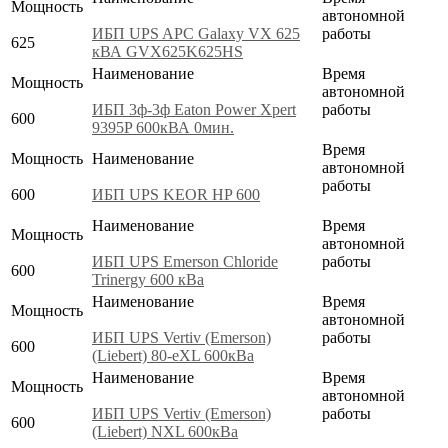
Мощность
автономной
ИБП UPS APC Galaxy VX 625
работы
625
кВА GVX625K625HS
Наименование
Время
Мощность
автономной
ИБП 3ф-3ф Eaton Power Xpert
работы
600
9395P 600кВА 0мин.
Время
Мощность
Наименование
автономной
работы
600
ИБП UPS KEOR HP 600
Наименование
Время
Мощность
автономной
ИБП UPS Emerson Chloride
работы
600
Trinergy 600 кВа
Наименование
Время
Мощность
автономной
ИБП UPS Vertiv (Emerson)
работы
600
(Liebert) 80-eXL 600кВа
Наименование
Время
Мощность
автономной
ИБП UPS Vertiv (Emerson)
работы
600
(Liebert) NXL 600кВа