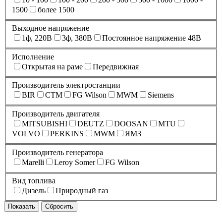
1500
более 1500
Выходное напряжение
1ф, 220В
3ф, 380В
Постоянное напряжение 48В
Исполнение
Открытая на раме
Передвижная
Производитель электростанции
BIR
CTM
FG Wilson
MWM
Siemens
Производитель двигателя
MITSUBISHI
DEUTZ
DOOSAN
MTU
VOLVO
PERKINS
MWM
ЯМЗ
Производитель генератора
Marelli
Leroy Somer
FG Wilson
Вид топлива
Дизель
Природный газ